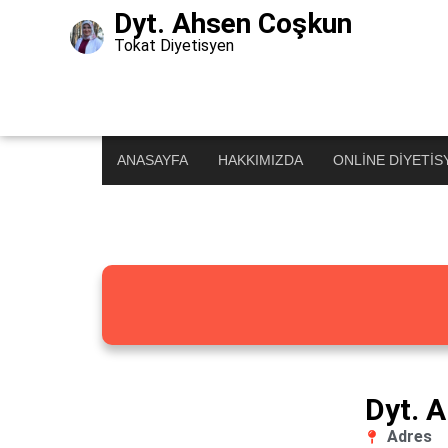
Dyt. Ahsen Coşkun
Tokat Diyetisyen
Diyetisyenimi Bu
Türkiye’nin En Büyük Diyetisyen Rehberi
ANASAYFA
HAKKIMIZDA
ONLINE DIYETIS
Dyt. 
Adres