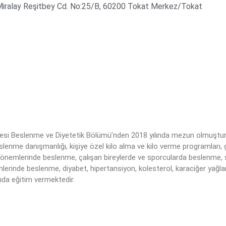
Miralay Reşitbey Cd. No:25/B, 60200 Tokat Merkez/Tokat
esi Beslenme ve Diyetetik Bölümü’nden 2018 yılında mezun olmuştur
eslenme danışmanlığı, kişiye özel kilo alma ve kilo verme programları, 
 dönemlerinde beslenme, çalışan bireylerde ve sporcularda beslenme, 
rinde beslenme, diyabet, hipertansiyon, kolesterol, karaciğer yağl
nda eğitim vermektedir.