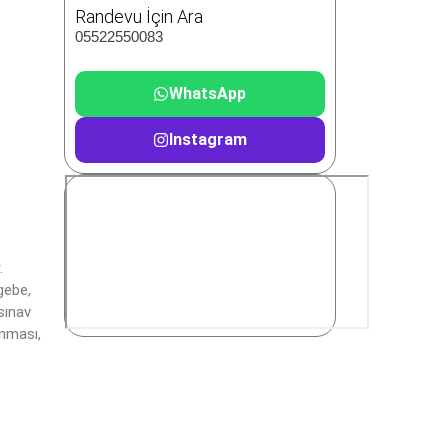
Randevu İçin Ara
05522550083
WhatsApp
Instagram
.
gebe,
sınav
anması,