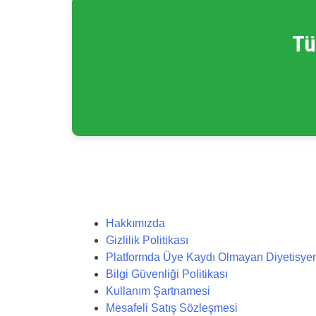
Tü
Hakkımızda
Gizlilik Politikası
Platformda Üye Kaydı Olmayan Diyetisyenler
Bilgi Güvenliği Politikası
Kullanım Şartnamesi
Mesafeli Satış Sözleşmesi