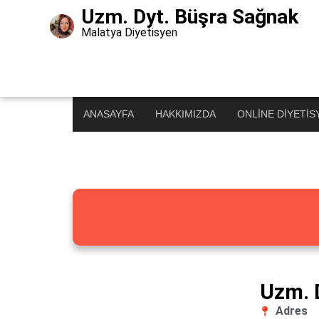
Uzm. Dyt. Büşra Sağnak
Malatya Diyetisyen
Diyetisyenimi Bu
Türkiye’nin En Büyük Diyetisyen Rehberi
ANASAYFA
HAKKIMIZDA
ONLINE DIYETIS
Uzm. 
Adres