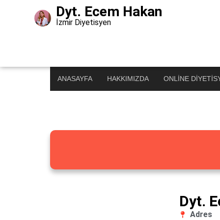
Dyt. Ecem Hakan
İzmir Diyetisyen
Diyetisyenimi Bu
Türkiye’nin En Büyük Diyetisyen Rehberi
ANASAYFA
HAKKIMIZDA
ONLINE DIYETIS
Dyt. 
Adres