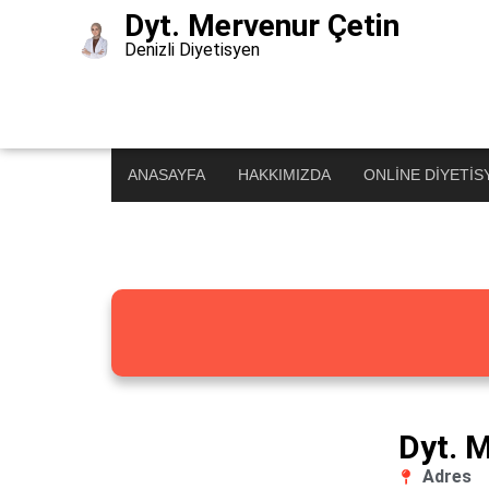
Dyt. Mervenur Çetin
Denizli Diyetisyen
Diyetisyenimi Bu
Türkiye’nin En Büyük Diyetisyen Rehberi
ANASAYFA
HAKKIMIZDA
ONLINE DIYETIS
Dyt. 
Adres