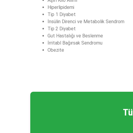
Aşırı Kilo Alımı
Hiperlipidemi
Tip 1 Diyabet
İnsülin Direnci ve Metabolik Sendrom
Tip 2 Diyabet
Gut Hastalığı ve Beslenme
İrritabl Bağırsak Sendromu
Obezite
Tü