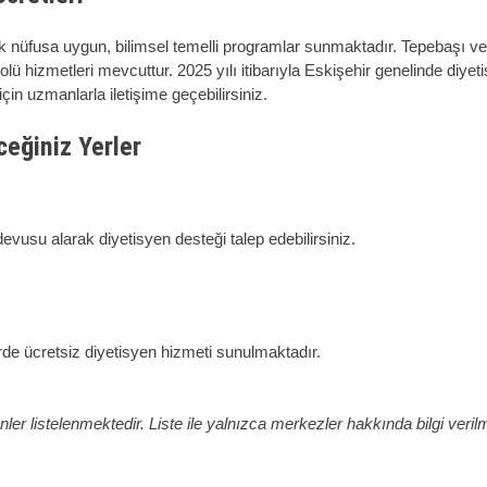
üfusa uygun, bilimsel temelli programlar sunmaktadır. Tepebaşı ve Od
lü hizmetleri mevcuttur. 2025 yılı itibarıyla Eskişehir genelinde diyet
çin uzmanlarla iletişime geçebilirsiniz.
ceğiniz Yerler
vusu alarak diyetisyen desteği talep edebilirsiniz.
rde ücretsiz diyetisyen hizmeti sunulmaktadır.
er listelenmektedir. Liste ile yalnızca merkezler hakkında bilgi verilme