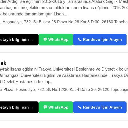
r Ardıç lise eğitimini 2012-2016 yılları arasında Atatürk Sağlık Me
n başarılı bir şekilde mezun olduktan sonra lisans eğitimini 2016-202
k bölümünde tamamlamıştır. Lisan...
, Hoşnudiye, 732. Sk Bulvar 28 Plaza No:28 Kat:3 D:30, 26130 Tepebaş
taylı bilgi için →
💬 WhatsApp
📞 Randevu İçin Arayın
yrak
yrak lisans eğitimini Trakya Üniversitesi Beslenme ve Diyetetik böl
Osmangazi Üniversitesi Eğitim ve Araştırma Hastanesinde, Trakya Ün
t Devlet Hastanesinde staj...
ı Plaza, Hoşnudiye, 732. Sk No:12/30 Kat 4 Daire 30, 26120 Tepebaşı/
taylı bilgi için →
💬 WhatsApp
📞 Randevu İçin Arayın