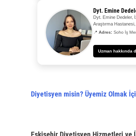
Dyt. Emine Dedel
Dyt. Emine Dedeler, İ
Araştırma Hastanesi, 
📍
Adres:
Soho İş Mer
Uzman hakkında de
Diyetisyen misin? Üyemiz Olmak İçi
Eskişehir Diyetisyen Hizmetleri ve 