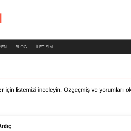
l
YEN
BLOG
İLETIŞIM
er
için listemizi inceleyin. Özgeçmiş ve yorumları 
Ardıç