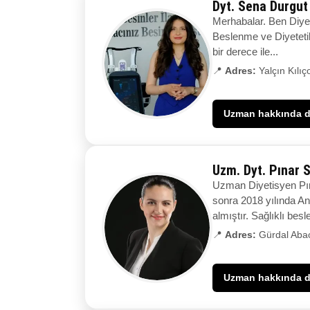
Dyt. Sena Durgu
Merhabalar. Ben Diyet
Beslenme ve Diyeteti
bir derece ile...
📍
Adres:
Yalçın Kılı
Uzman hakkında de
Uzm. Dyt. Pınar 
Uzman Diyetisyen Pın
sonra 2018 yılında An
almıştır. Sağlıklı bes
📍
Adres:
Gürdal Abac
Uzman hakkında de