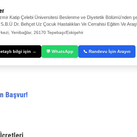
er
zmir Katip Çelebi Üniversitesi Beslenme ve Diyetetik Bölümü'nden şer
S.B.Ü Dr. Behçet Uz Çocuk Hastalıkları Ve Cerrahisi Eğitim Ve Araşt
kezi, Yenibağlar, 26170 Tepebaşı/Eskişehir
taylı bilgi için →
💬 WhatsApp
📞 Randevu İçin Arayın
n Başvur!
Ücretleri