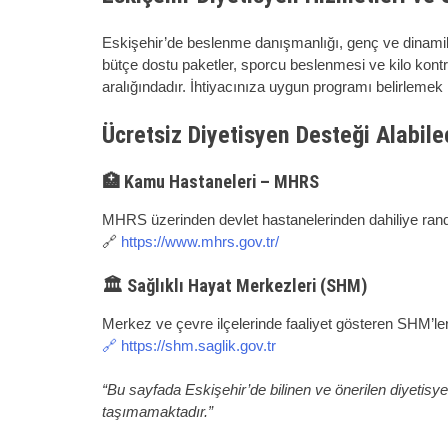
Eskişehir’de beslenme danışmanlığı, genç ve dinamik n
bütçe dostu paketler, sporcu beslenmesi ve kilo kontro
aralığındadır. İhtiyacınıza uygun programı belirlemek i
Ücretsiz Diyetisyen Desteği Alabile
🏥 Kamu Hastaneleri – MHRS
MHRS üzerinden devlet hastanelerinden dahiliye rande
🔗
https://www.mhrs.gov.tr/
🏛 Sağlıklı Hayat Merkezleri (SHM)
Merkez ve çevre ilçelerinde faaliyet gösteren SHM’le
🔗 https://shm.saglik.gov.tr
“Bu sayfada Eskişehir’de bilinen ve önerilen diyetisyenl
taşımamaktadır.”