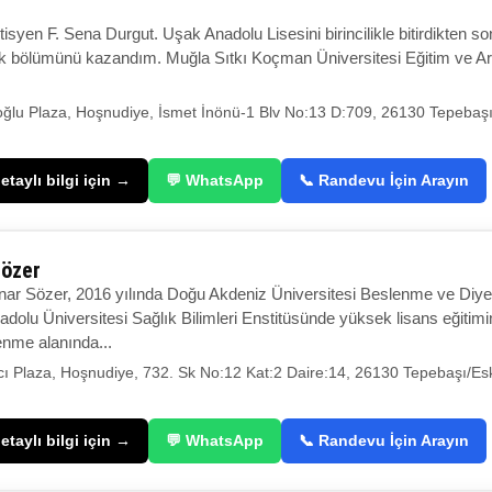
t
isyen F. Sena Durgut. Uşak Anadolu Lisesini birincilikle bitirdikten 
k bölümünü kazandım. Muğla Sıtkı Koçman Üniversitesi Eğitim ve Ar
çoğlu Plaza, Hoşnudiye, İsmet İnönü-1 Blv No:13 D:709, 26130 Tepebaşı
taylı bilgi için →
💬 WhatsApp
📞 Randevu İçin Arayın
Sözer
ar Sözer, 2016 yılında Doğu Akdeniz Üniversitesi Beslenme ve Diy
adolu Üniversitesi Sağlık Bilimleri Enstitüsünde yüksek lisans eğit
lenme alanında...
ı Plaza, Hoşnudiye, 732. Sk No:12 Kat:2 Daire:14, 26130 Tepebaşı/Esk
taylı bilgi için →
💬 WhatsApp
📞 Randevu İçin Arayın