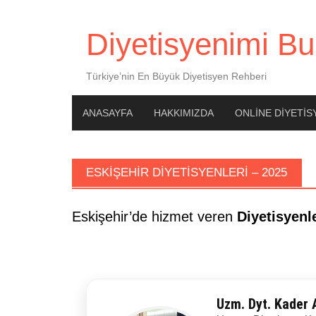
Skip
to
Diyetisyenimi Bu
content
Türkiye’nin En Büyük Diyetisyen Rehberi
ANASAYFA
HAKKIMIZDA
ONLINE DIYETIS
ESKIŞEHIR DIYETISYENLERI – 2025
Eskişehir’de hizmet veren
Diyetisyenl
Uzm. Dyt. Kader 