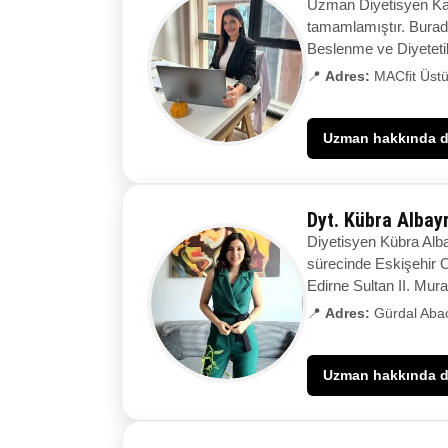
Uzman Diyetisyen Kade
tamamlamıştır. Burada
Beslenme ve Diyeteti
📍
Adres:
MACfit Üstü
Uzman hakkında de
Dyt. Kübra Alba
Diyetisyen Kübra Alba
sürecinde Eskişehir 
Edirne Sultan II. Mura
📍
Adres:
Gürdal Abac
Uzman hakkında de