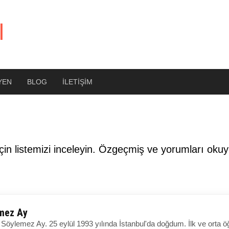
l
YEN
BLOG
İLETIŞIM
çin listemizi inceleyin. Özgeçmiş ve yorumları oku
emez Ay
Söylemez Ay. 25 eylül 1993 yılında İstanbul'da doğdum. İlk ve orta ö