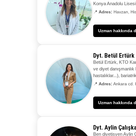
Konya Anadolu Lisesi
📍
Adres:
Havzan, His
Uzman hakkında de
Dyt. Betül Ertürk
Betül Ertürk, KTO Ka
ve diyet danışmanlık k
hastalıklar...), bariatr
📍
Adres:
Ankara cd. 
Uzman hakkında de
Dyt. Aylin Çalışk
Ben diyetisyen Aylin 