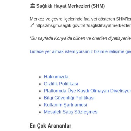
🏛 Sağlıklı Hayat Merkezleri (SHM)
Merkez ve çevre ilçelerinde faaliyet gösteren SHM’le
🔗 https://hsgm.saglik.gov.tr/tr/sagliklihayatmerkezler
“Bu sayfada Konya’da bilinen ve önerilen diyetisyenler 
Listede yer almak istemiyorsanız bizimle iletişime geçe
Hakkımızda
Gizlilik Politikası
Platformda Üye Kaydı Olmayan Diyetisyenler
Bilgi Güvenliği Politikası
Kullanım Şartnamesi
Mesafeli Satış Sözleşmesi
En Çok Arananlar