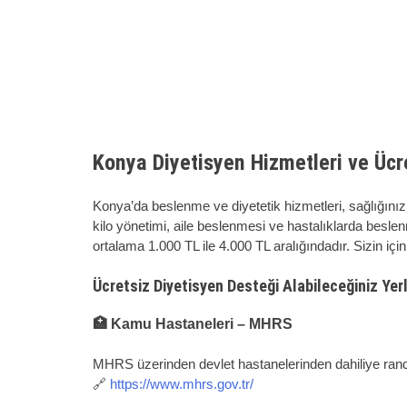
Konya Diyetisyen Hizmetleri ve Ücre
Konya’da beslenme ve diyetetik hizmetleri, sağlığınız
kilo yönetimi, aile beslenmesi ve hastalıklarda beslen
ortalama 1.000 TL ile 4.000 TL aralığındadır. Sizin iç
Ücretsiz Diyetisyen Desteği Alabileceğiniz Yer
🏥 Kamu Hastaneleri – MHRS
MHRS üzerinden devlet hastanelerinden dahiliye rande
🔗
https://www.mhrs.gov.tr/