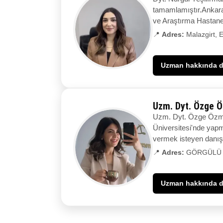
tamamlamıştır.Ankara 
ve Araştırma Hastanes
📍
Adres:
Malazgirt, 
Uzman hakkında de
Uzm. Dyt. Özge Ö
Uzm. Dyt. Özge Özmen
Üniversitesi'nde yapm
vermek isteyen danışa
📍
Adres:
GÖRGÜLÜ CE
Uzman hakkında de