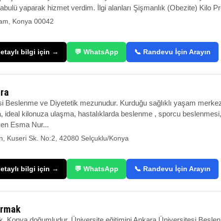
abulü yaparak hizmet verdim. İlgi alanları Şişmanlık (Obezite) Kilo Pro
am, Konya 00042
taylı bilgi için →
💬 WhatsApp
📞 Randevu İçin Arayın
ara
si Beslenme ve Diyetetik mezunudur. Kurduğu sağlıklı yaşam merkez
a, ideal kilonuza ulaşma, hastalıklarda beslenme , sporcu beslenmes
yen Esma Nur...
, Kuseri Sk. No:2, 42080 Selçuklu/Konya
taylı bilgi için →
💬 WhatsApp
📞 Randevu İçin Arayın
lırmak
ak, Konya doğumludur. Üniversite eğitimini Ankara Üniversitesi Besl