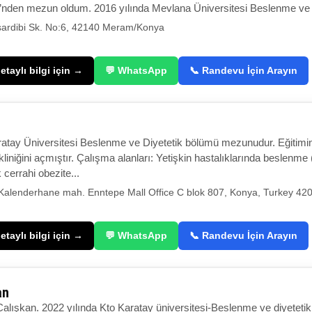
’nden mezun oldum. 2016 yılında Mevlana Üniversitesi Beslenme ve 
ardibi Sk. No:6, 42140 Meram/Konya
taylı bilgi için →
💬 WhatsApp
📞 Randevu İçin Arayın
ratay Üniversitesi Beslenme ve Diyetetik bölümü mezunudur. Eğitim
liniğini açmıştır. Çalışma alanları: Yetişkin hastalıklarında beslenme 
ik cerrahi obezite...
Kalenderhane mah. Enntepe Mall Office C blok 807, Konya, Turkey 42
taylı bilgi için →
💬 WhatsApp
📞 Randevu İçin Arayın
an
Çalışkan. 2022 yılında Kto Karatay üniversitesi-Beslenme ve diyetet