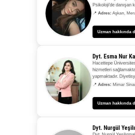
Psikoloji’de danışan k
📍
Adres:
Aşkan, Mer
Uzman hakkında de
Dyt. Esma Nur K
Hacettepe Üniversite
hizmetleri sağlamakt
yapmaktadır. Diyetis
📍
Adres:
Mimar Sinan
Uzman hakkında de
Dyt. Nurgül Yeşi
Dyt. Nurgül Yeşilırm