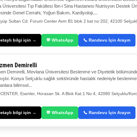
Üniversitesi Tıp Fakültesi İbn-i Sina Hastanesi Nutrisyon Destek Ünit
inde Genel Cerrahi, Yoğun Bakım, Kardiyoloji,...
Eyüp Sultan Cd. Forum Center Avm B1 blok 2 kat no:202, 42100 Selçuk
taylı bilgi için →
💬 WhatsApp
📞 Randevu İçin Arayın
zmen Demirelli
 Demirelli, Mevlana Üniversitesi Beslenme ve Diyetetik bölümünde
ıştır. Konya Selçuklu sağlık sektöründe hastalık nedeniyle beslenme a
nlara bilimsel...
NTER, Esenler, Horasan Sk. A Blok Kat:1 No:4, 42080 Selçuklu/Kon
taylı bilgi için →
💬 WhatsApp
📞 Randevu İçin Arayın