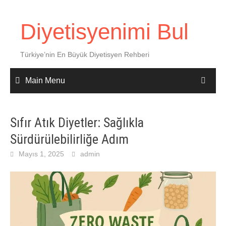
Skip
to
Diyetisyenimi Bul
content
Türkiye’nin En Büyük Diyetisyen Rehberi
Main Menu
Sıfır Atık Diyetler: Sağlıkla
Sürdürülebilirliğe Adım
Mayıs 1, 2025
admin